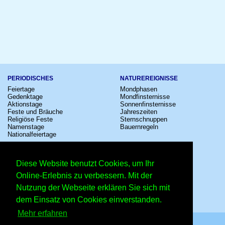
PERIODISCHES
NATUREREIGNISSE
Feiertage
Mondphasen
Gedenktage
Mondfinsternisse
Aktionstage
Sonnenfinsternisse
Feste und Bräuche
Jahreszeiten
Religiöse Feste
Sternschnuppen
Namenstage
Bauernregeln
Nationalfeiertage
KULTUR
SONSTIGE
Konzerte
Zeitumstellung
Diese Website benutzt Cookies, um Ihr
Kinostarts
Sternzeichen
Festivals
Schalttage
Online-Erlebnis zu verbessern. Mit der
Großevents
Wahltage
Nutzung der Webseite erklären Sie sich mit
Fußball
Messen
Comedy
Erinnerungen
dem Einsatz von Cookies einverstanden.
Shows
Volksfeste
Mehr erfahren