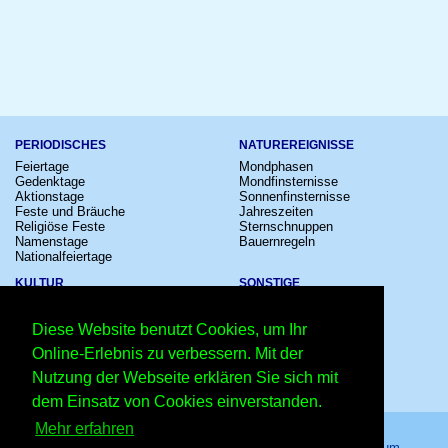
PERIODISCHES
NATUREREIGNISSE
Feiertage
Mondphasen
Gedenktage
Mondfinsternisse
Aktionstage
Sonnenfinsternisse
Feste und Bräuche
Jahreszeiten
Religiöse Feste
Sternschnuppen
Namenstage
Bauernregeln
Nationalfeiertage
KULTUR
SONSTIGE
Konzerte
Zeitumstellung
Kinostarts
Sternzeichen
Diese Website benutzt Cookies, um Ihr
Festivals
Schalttage
Großevents
Wahltage
Online-Erlebnis zu verbessern. Mit der
Fußball
Messen
Nutzung der Webseite erklären Sie sich mit
Comedy
Erinnerungen
Shows
Volksfeste
dem Einsatz von Cookies einverstanden.
Mehr erfahren
Startseite
–
Kalender
–
Lexikon
–
App
–
Sitemap
–
Impressum
–