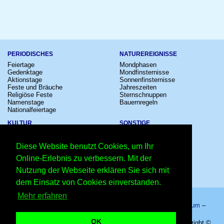
PERIODISCHES
NATUREREIGNISSE
Feiertage
Mondphasen
Gedenktage
Mondfinsternisse
Aktionstage
Sonnenfinsternisse
Feste und Bräuche
Jahreszeiten
Religiöse Feste
Sternschnuppen
Namenstage
Bauernregeln
Nationalfeiertage
KULTUR
SONSTIGE
Konzerte
Zeitumstellung
Kinostarts
Sternzeichen
Diese Website benutzt Cookies, um Ihr
Festivals
Schalttage
Großevents
Wahltage
Online-Erlebnis zu verbessern. Mit der
Fußball
Messen
Nutzung der Webseite erklären Sie sich mit
Comedy
Erinnerungen
Shows
Volksfeste
dem Einsatz von Cookies einverstanden.
Mehr erfahren
Startseite
–
Kalender
–
Lexikon
–
App
–
Sitemap
–
Impressum
–
Datenschutzhinweis
–
Kontakt
OK
Winterferien in Hamburg 2027 - Hamburg - 29.01.2027 – Copyright ©