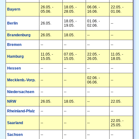
26.05. -
18.05. -
06.06. -
22.05. -
Bayern
05.06.
28.05.
16.06.
01.06.
18.05. -
01.06. -
Berlin
26.05.
--
19.05.
02.06.
Brandenburg
26.05.
18.05.
--
--
Bremen
--
--
--
--
11.05. -
07.05. -
22.05. -
11.05. -
Hamburg
15.05.
15.05.
26.05.
18.05.
Hessen
--
--
--
--
02.06. -
Mecklenb.-Vorp.
--
--
--
06.06.
Niedersachsen
--
--
--
--
NRW
26.05.
18.05.
--
22.05.
Rheinland-Pfalz
--
--
--
--
22.05. -
Saarland
--
--
--
25.05.
Sachsen
--
--
--
--