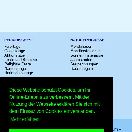
PERIODISCHES
NATUREREIGNISSE
Feiertage
Mondphasen
Gedenktage
Mondfinsternisse
Aktionstage
Sonnenfinsternisse
Feste und Bräuche
Jahreszeiten
Religiöse Feste
Sternschnuppen
Namenstage
Bauernregeln
Nationalfeiertage
KULTUR
SONSTIGE
Konzerte
Zeitumstellung
Diese Website benutzt Cookies, um Ihr
Kinostarts
Sternzeichen
Festivals
Schalttage
Online-Erlebnis zu verbessern. Mit der
Großevents
Wahltage
Nutzung der Webseite erklären Sie sich mit
Fußball
Messen
Comedy
Erinnerungen
dem Einsatz von Cookies einverstanden.
Shows
Volksfeste
Mehr erfahren
Startseite
–
Kalender
–
Lexikon
–
App
–
Sitemap
–
Impressum
–