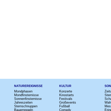
NATUREREIGNISSE
KULTUR
SON
Mondphasen
Konzerte
Zeit
Mondfinsternisse
Kinostarts
Ster
Sonnenfinsternisse
Festivals
Scha
Jahreszeiten
Großevents
Wah
Sternschnuppen
Fußball
Mes
Bauernregeln
Comedy
Erin