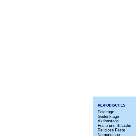
PERIODISCHES
Feiertage
Gedenktage
Aktionstage
Feste und Bräuche
Religiöse Feste
Namenstage