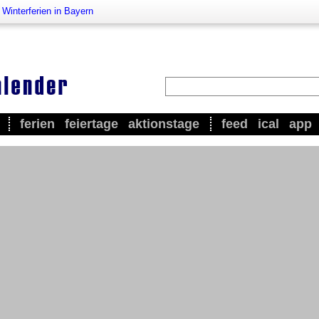
>
Winterferien in Bayern
ferien
feiertage
aktionstage
feed
ical
app