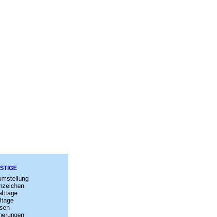
STIGE
umstellung
nzeichen
lttage
ltage
sen
nerungen