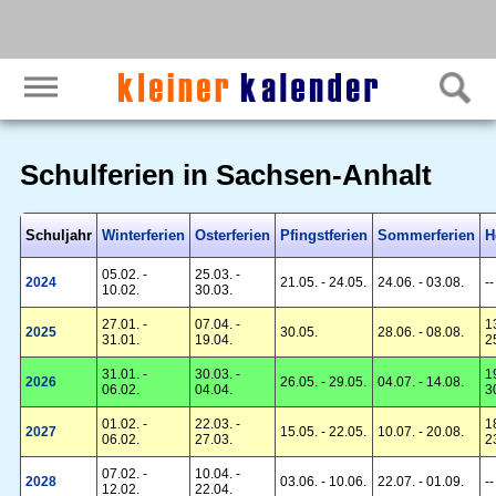
Schulferien in Sachsen-Anhalt
Schuljahr
Winterferien
Osterferien
Pfingstferien
Sommerferien
H
05.02. -
25.03. -
2024
21.05. - 24.05.
24.06. - 03.08.
--
10.02.
30.03.
27.01. -
07.04. -
1
2025
30.05.
28.06. - 08.08.
31.01.
19.04.
2
31.01. -
30.03. -
1
2026
26.05. - 29.05.
04.07. - 14.08.
06.02.
04.04.
3
01.02. -
22.03. -
1
2027
15.05. - 22.05.
10.07. - 20.08.
06.02.
27.03.
2
07.02. -
10.04. -
2028
03.06. - 10.06.
22.07. - 01.09.
--
12.02.
22.04.