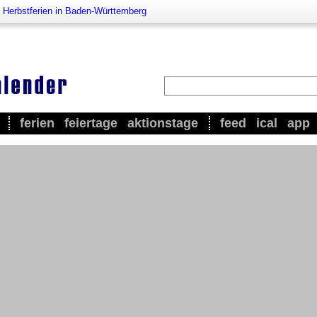
>
Herbstferien in Baden-Württemberg
ferien
feiertage
aktionstage
feed
ical
app